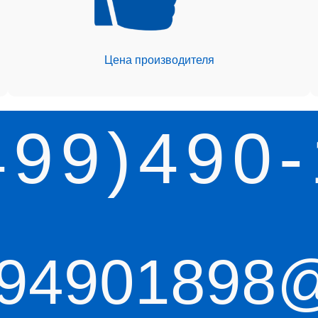
Цена производителя
499)490-
94901898@