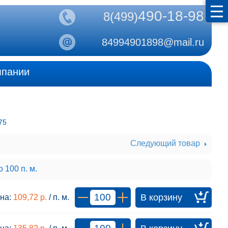
490-18-98
8(499)
84994901898@mail.ru
мпании
75
Следующий товар
 100 п. м.
на:
109,72 р.
/ п. м.