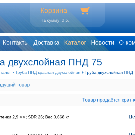
Корзина
На сумму:
0 р.
Контакты
Доставка
Каталог
Новости
О ко
а двухслойная ПНД 75
талог
Труба ПНД красная двухслойная
Труба двухслойная ПНД 
дущий товар
Товар продаётся кратно
Це
енки 2,9 мм; SDR 26; Вес 0,668 кг