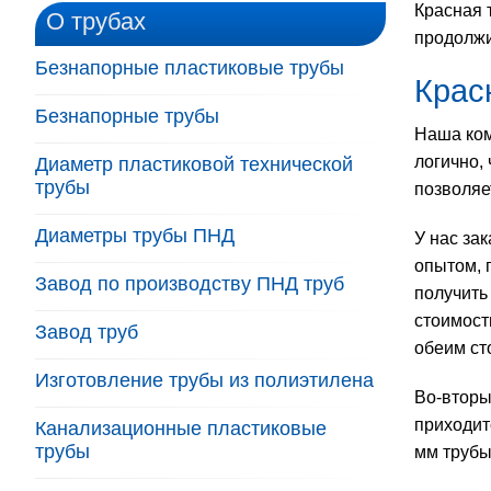
Красная 
О трубах
продолжи
Безнапорные пластиковые трубы
Крас
Безнапорные трубы
Наша ком
логично,
Диаметр пластиковой технической
трубы
позволяе
Диаметры трубы ПНД
У нас за
опытом, 
Завод по производству ПНД труб
получить
стоимост
Завод труб
обеим ст
Изготовление трубы из полиэтилена
Во-вторы
приходит
Канализационные пластиковые
трубы
мм трубы