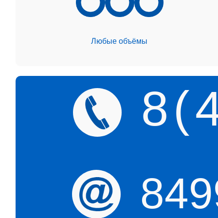
Любые объёмы
8(
849