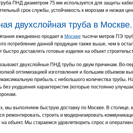
труба ПНД диаметром 75 мм используется для защиты кабел
тельный срок службы, устойчивость к морозам и низкая цен
ная двухслойная труба в Москве.
пания ежедневно продает в
Москве
тысячи метров ПЭ труб
 что потребление данной продукции также выше, чем в оста
т быстро доставлять готовые изделия на объект строительст
казывают двухслойные ПНД трубы по двум причинам. Во-пер
полной оптимизацией изготовления и большим объемом вып
 максимальную прибыль с небольшого количества трубы. Н
ь без ухудшения характеристик (которые постоянно улучшае
оронам.
х, мы выполняем быструю доставку по Москве. В столице, к
ся ремонтировать, строить и модернизировать коммуникации
 на объект. Мы стараемся удовлетворить спрос и оперативн